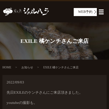
WEB予約
メ
EXILE 橘ケンチさんご来店
HOME
お知らせ
EXILE 橘ケンチさんご来店
2022/09/03
先日EXILEのケンチさんにご来店頂きました。
youtubeの撮影も。